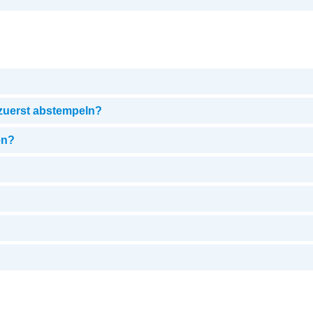
 zuerst abstempeln?
en?