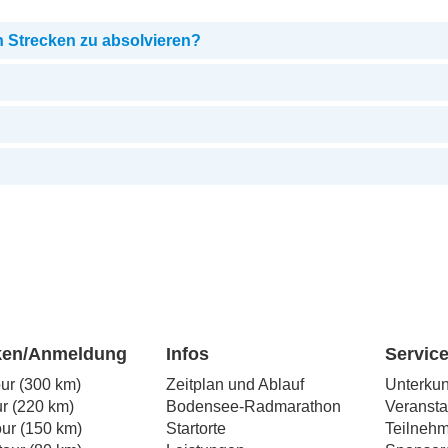
n Strecken zu absolvieren?
ken/Anmeldung
Infos
Servic
our (300 km)
Zeitplan und Ablauf
Unterkun
r (220 km)
Bodensee-Radmarathon
Veransta
our (150 km)
Startorte
Teilneh