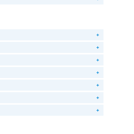
+
+
+
+
+
+
+