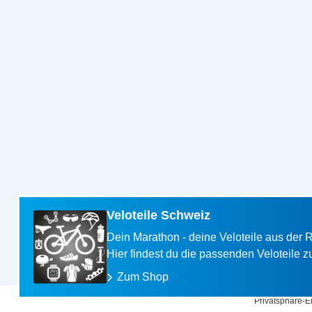
Veloteile Schweiz
Dein Marathon - deine Veloteile aus der 
Hier findest du die passenden Veloteile z
Zum Shop
Privatsphäre-E