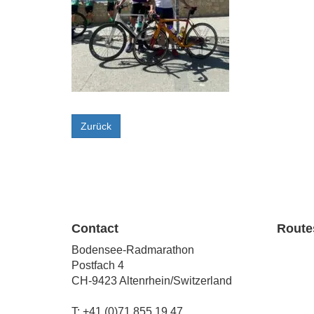
Zurück
Contact
Route
Bodensee-Radmarathon
Postfach 4
CH-9423 Altenrhein/Switzerland
T: +41 (0)71 855 19 47