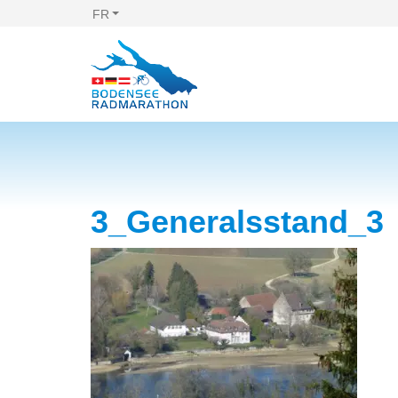
FR
3_Generalsstand_3