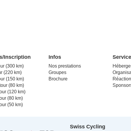
/Inscription
Infos
Servic
our (300 km)
Nos prestations
Héberge
r (220 km)
Groupes
Organisa
our (150 km)
Brochure
Réactio
our (80 km)
Sponsor
our (120 km)
our (80 km)
our (50 km)
Swiss Cycling