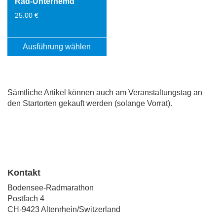
Rad-Unterhemd
25.00
€
Ausführung wählen
Dieses
Produkt
weist
Sämtliche Artikel können auch am Veranstaltungstag an
mehrere
den Startorten gekauft werden (solange Vorrat).
Varianten
auf.
Die
Optionen
können
auf
der
Kontakt
Produktseite
Bodensee-Radmarathon
gewählt
Postfach 4
werden
CH-9423 Altenrhein/Switzerland