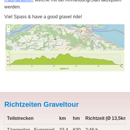
werden.
Viel Spass & have a good gravel ride!
Richtzeiten Graveltour
Teilstrecken
km
hm
Richtzeit (Ø 13,5km/
Tägerwilen - Eugerswil
33,4
630
2:46 h