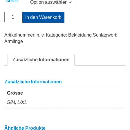
Grösse
Bodensee-
In den Warenkorb
Radmarathon
Ärmlinge
Menge
Artikelnummer:
n. v.
Kategorie:
Bekleidung
Schlagwort:
Ärmlinge
Zusätzliche Informationen
Zusätzliche Informationen
Grösse
S/M, L/XL
Ähnliche Produkte